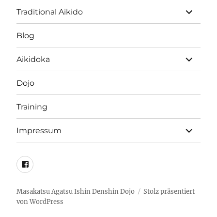
Unterme
Traditional Aikido
öffnen
Blog
Unterme
Aikidoka
öffnen
Dojo
Training
Unterme
Impressum
öffnen
Facebook
Masakatsu Agatsu Ishin Denshin Dojo
Stolz präsentiert
von WordPress