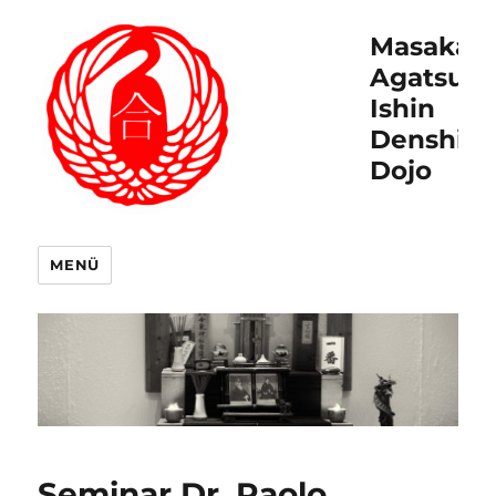
Masakat
Agatsu
Ishin
Denshin
Dojo
MENÜ
Seminar Dr. Paolo