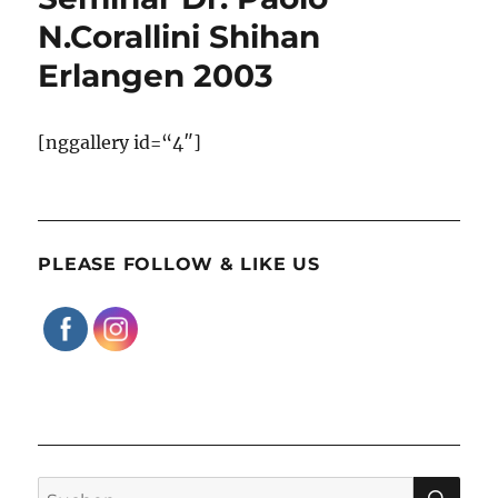
N.Corallini Shihan
Erlangen 2003
[nggallery id=“4″]
PLEASE FOLLOW & LIKE US
SU
Suchen