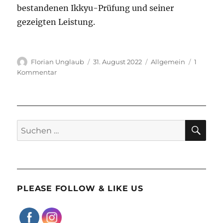
bestandenen Ikkyu-Prüfung und seiner
gezeigten Leistung.
Autor
Veröffentlicht
Kategorien
Florian Unglaub
31. August 2022
Allgemein
1
am
zu
Kommentar
Ikkyu
an
Georg
verliehen
SU
Suchen
nach:
PLEASE FOLLOW & LIKE US