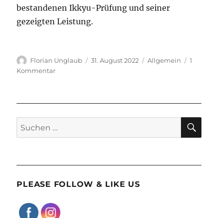
bestandenen Ikkyu-Prüfung und seiner
gezeigten Leistung.
Autor
Veröffentlicht
Kategorien
Florian Unglaub
31. August 2022
Allgemein
1
am
zu
Kommentar
Ikkyu
an
Georg
verliehen
SU
Suchen
nach:
PLEASE FOLLOW & LIKE US