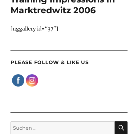
Marktredwitz 2006
[nggallery id=“37″]
PLEASE FOLLOW & LIKE US
SU
Suchen
nach: