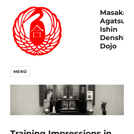
Masakat
Agatsu
Ishin
Denshin
Dojo
MENÜ
Training Impressions in