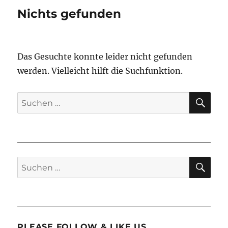
Nichts gefunden
Das Gesuchte konnte leider nicht gefunden
werden. Vielleicht hilft die Suchfunktion.
SU
Suchen
nach:
SU
Suchen
nach:
PLEASE FOLLOW & LIKE US